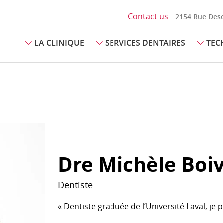
Contact us
2154 Rue Desc
LA CLINIQUE
SERVICES DENTAIRES
TEC
NCIVES ET DE L’OS
PROTHÈSE FIXE
À propos
Techn
E)
Couronne
Politique de confidentialité
Radio
Pont
cive
Visiter la clinique
Camér
Implant dentaire
arodontie
Prothèse sur implants
Désinf
Dre Michèle Boi
Dentiste
« Dentiste graduée de l’Université Laval, je p