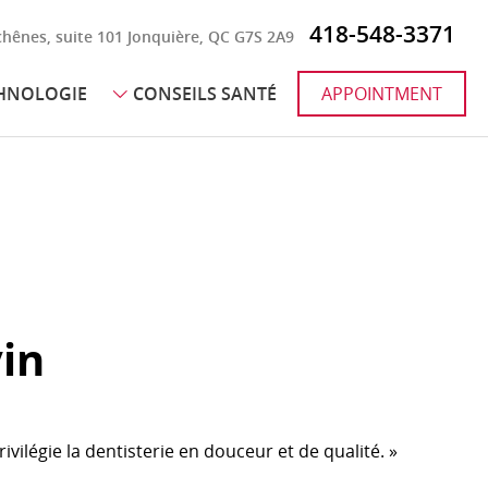
418-548-3371
hênes, suite 101 Jonquière, QC G7S 2A9
HNOLOGIE
CONSEILS SANTÉ
APPOINTMENT
CHIRURGIE ET DENTS DE SAGESSE
ologie E4D
Blanchiment
graphie 3D
Boissons gazeuses et énergisantes
a intra-orale
Brosse à dent électrique
ection / Stérilisation
Diabète et santé gingivale
Érosion dentaire
Hypersensibilité dentinaire
vin
Maladies cardiovasculaires et santé gingivale
Première visite de l’enfant
rivilégie la dentisterie en douceur et de qualité. »
Sécheresse buccale