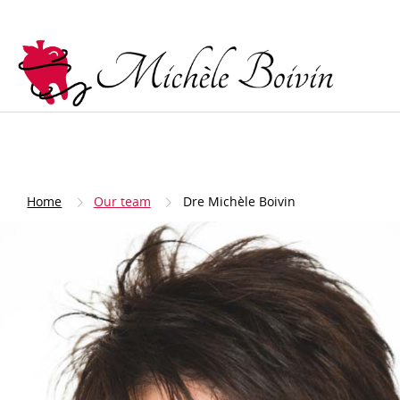
DIAGNOSTIC ET PRÉVENTION
SOINS DES GE
(PARODONTI
Examen complet
Surfaçage
Examen de suivi buccodentaire
Greffe de gen
Examen d’urgence et spécifique
Home
Our team
Dre Michèle Boivin
Gingivite et p
Détartrage
Fluor
Scellant de puits et fissures